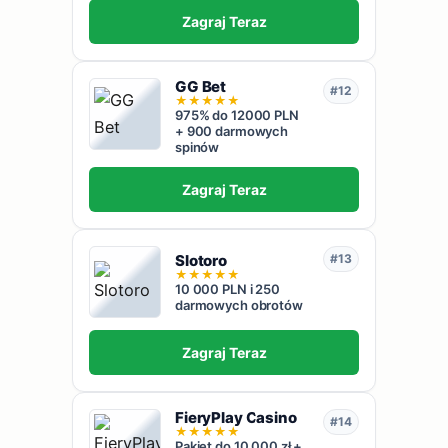
Zagraj Teraz
GG Bet
#12
★
★
★
★
★
975% do 12000 PLN
+ 900 darmowych
spinów
Zagraj Teraz
Slotoro
#13
★
★
★
★
★
10 000 PLN i 250
darmowych obrotów
Zagraj Teraz
FieryPlay Casino
#14
★
★
★
★
★
Pakiet do 10 000 zł +