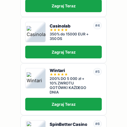
Zagraj Teraz
Casinolab
#4
★
★
★
★
★
350% do 15000 EUR +
350 DS
Zagraj Teraz
Wintari
#5
★
★
★
★
★
200% DO 5 000 zł +
10% ZWROTU
GOTÓWKI KAŻDEGO
DNIA
Zagraj Teraz
SpinBetter Casino
#6