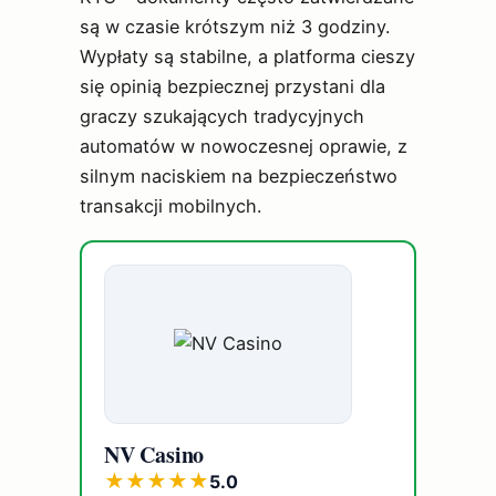
są w czasie krótszym niż 3 godziny.
Wypłaty są stabilne, a platforma cieszy
się opinią bezpiecznej przystani dla
graczy szukających tradycyjnych
automatów w nowoczesnej oprawie, z
silnym naciskiem na bezpieczeństwo
transakcji mobilnych.
NV Casino
★
★
★
★
★
5.0