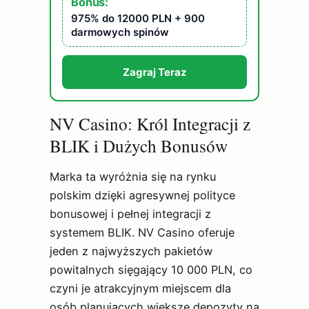
Bonus:
975% do 12000 PLN + 900
darmowych spinów
Zagraj Teraz
NV Casino: Król Integracji z
BLIK i Dużych Bonusów
Marka ta wyróżnia się na rynku
polskim dzięki agresywnej polityce
bonusowej i pełnej integracji z
systemem BLIK. NV Casino oferuje
jeden z najwyższych pakietów
powitalnych sięgający 10 000 PLN, co
czyni je atrakcyjnym miejscem dla
osób planujących większe depozyty na