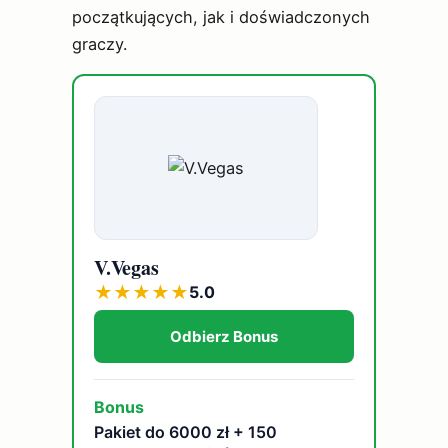
początkujących, jak i doświadczonych
graczy.
V.Vegas
★
★
★
★
★
5.0
Odbierz Bonus
Bonus
Pakiet do 6000 zł + 150