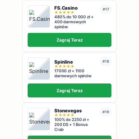
FS.Casino
#17
★
★
★
★
★
480% do 10 000 zł +
400 darmowych
spinów
Zagraj Teraz
Spinline
#18
★
★
★
★
★
17000 zł + 1100
darmowych spinów
Zagraj Teraz
Stonevegas
#19
★
★
★
★
★
100% do 2250 zł +
200 DS + 1 Bonus
Crab