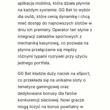
aplikacja mobilna, która działa płynnie
na każdym systemie. GG Bet to wybór
dla osób, które cenią dynamikę i chcą
mieć dostęp do najnowszych slotów w
dniu ich premiery. Operator ten słynie z
integracji zakładów sportowych z
mechaniką kasynową, co pozwala na
płynne przełączanie się między
różnymi typami rozrywki przy użyciu
jednego portfela.
GG Bet kładzie duży nacisk na eSport,
co przekłada się na unikalne sloty o
tematyce gamingowej oraz
dedykowane bonusy dla fanów
konkurencji sieciowej. Nowi gracze
mogą liczyć na bonus powitalny w