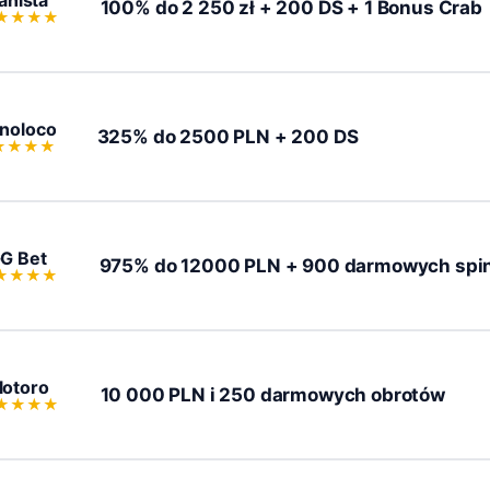
anista
100% do 2 250 zł + 200 DS + 1 Bonus Crab
★
★
★
★
inoloco
325% do 2500 PLN + 200 DS
★
★
★
★
G Bet
975% do 12000 PLN + 900 darmowych spi
★
★
★
★
lotoro
10 000 PLN i 250 darmowych obrotów
★
★
★
★