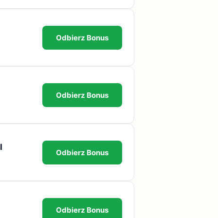
Odbierz Bonus
Odbierz Bonus
I
Odbierz Bonus
Odbierz Bonus