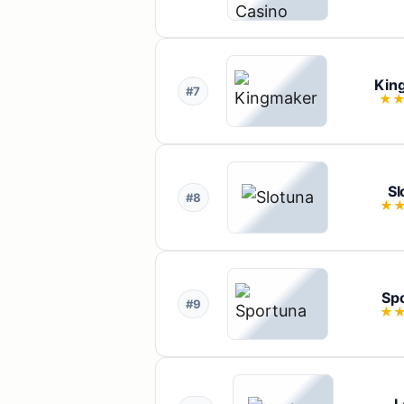
Kin
#7
★
Sl
#8
★
Sp
#9
★