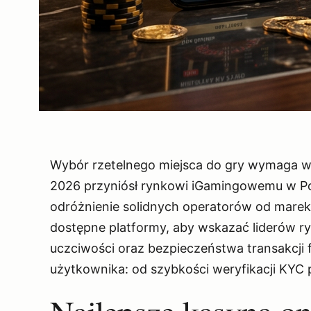
Wybór rzetelnego miejsca do gry wymaga wery
2026 przyniósł rynkowi iGamingowemu w Pols
odróżnienie solidnych operatorów od marek o
dostępne platformy, aby wskazać liderów r
uczciwości oraz bezpieczeństwa transakcji 
użytkownika: od szybkości weryfikacji KYC