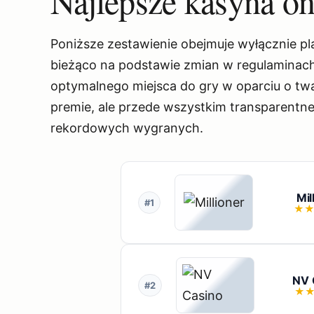
Najlepsze kasyna on
Poniższe zestawienie obejmuje wyłącznie pl
bieżąco na podstawie zmian w regulaminach
optymalnego miejsca do gry w oparciu o twa
premie, ale przede wszystkim transparentn
rekordowych wygranych.
Mil
#1
★
NV 
#2
★