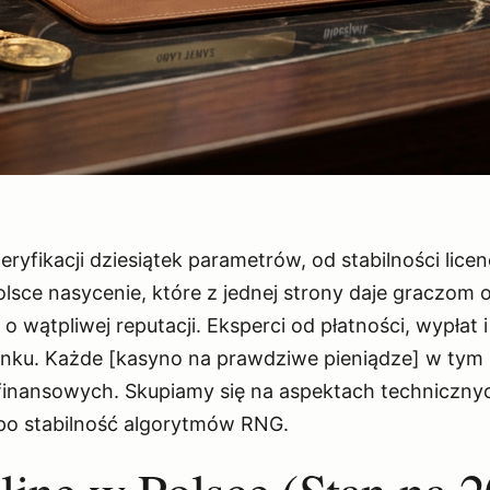
fikacji dziesiątek parametrów, od stabilności licen
ce nasycenie, które z jednej strony daje graczom o
 wątpliwej reputacji. Eksperci od płatności, wypłat i
ynku. Każde [kasyno na prawdziwe pieniądze] w tym 
finansowych. Skupiamy się na aspektach technicznyc
 po stabilność algorytmów RNG.