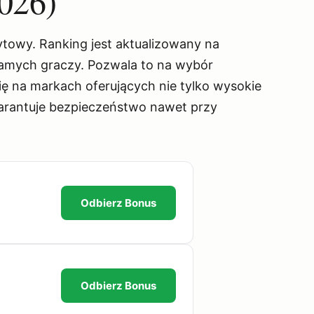
2026)
ytowy. Ranking jest aktualizowany na
samych graczy. Pozwala to na wybór
ię na markach oferujących nie tylko wysokie
warantuje bezpieczeństwo nawet przy
Odbierz Bonus
Odbierz Bonus