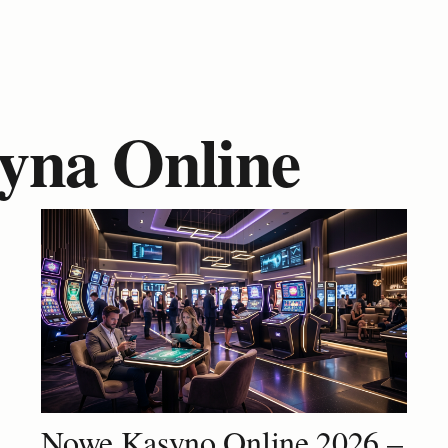
yna Online
Nowe Kasyno Online 2026 –