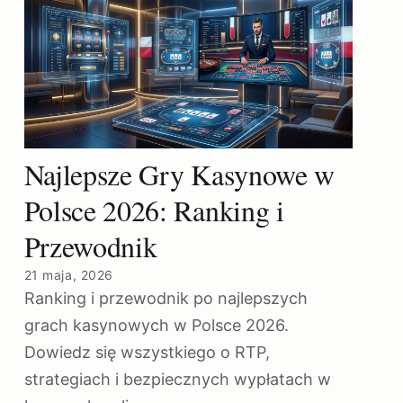
Najlepsze Gry Kasynowe w
Polsce 2026: Ranking i
Przewodnik
21 maja, 2026
Ranking i przewodnik po najlepszych
grach kasynowych w Polsce 2026.
Dowiedz się wszystkiego o RTP,
strategiach i bezpiecznych wypłatach w