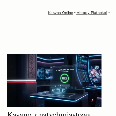
Kasyna Online
Metody Płatności
Kasyno z natychmiastową