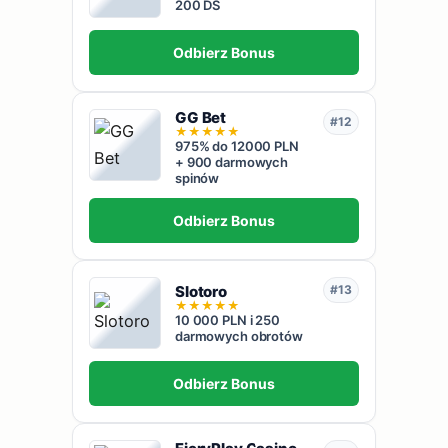
200 DS
Odbierz Bonus
GG Bet
#12
★
★
★
★
★
975% do 12000 PLN
+ 900 darmowych
spinów
Odbierz Bonus
Slotoro
#13
★
★
★
★
★
10 000 PLN i 250
darmowych obrotów
Odbierz Bonus