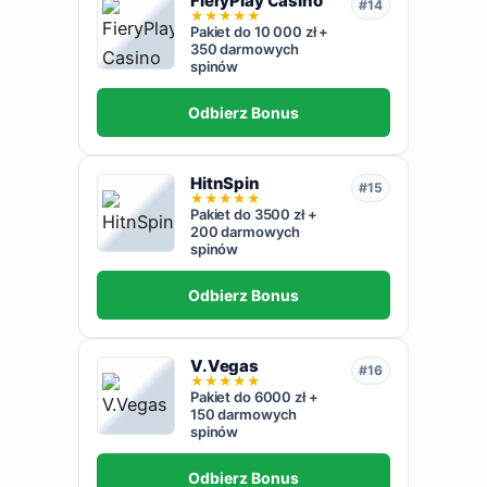
FieryPlay Casino
#14
★
★
★
★
★
Pakiet do 10 000 zł +
350 darmowych
spinów
Odbierz Bonus
HitnSpin
#15
★
★
★
★
★
Pakiet do 3500 zł +
200 darmowych
spinów
Odbierz Bonus
V.Vegas
#16
★
★
★
★
★
Pakiet do 6000 zł +
150 darmowych
spinów
Odbierz Bonus