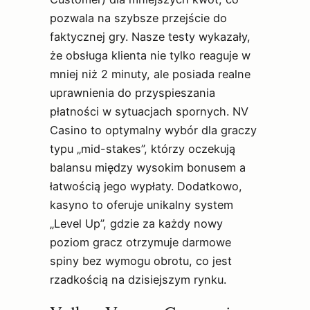
pozwala na szybsze przejście do
faktycznej gry. Nasze testy wykazały,
że obsługa klienta nie tylko reaguje w
mniej niż 2 minuty, ale posiada realne
uprawnienia do przyspieszania
płatności w sytuacjach spornych. NV
Casino to optymalny wybór dla graczy
typu „mid-stakes”, którzy oczekują
balansu między wysokim bonusem a
łatwością jego wypłaty. Dodatkowo,
kasyno to oferuje unikalny system
„Level Up”, gdzie za każdy nowy
poziom gracz otrzymuje darmowe
spiny bez wymogu obrotu, co jest
rzadkością na dzisiejszym rynku.