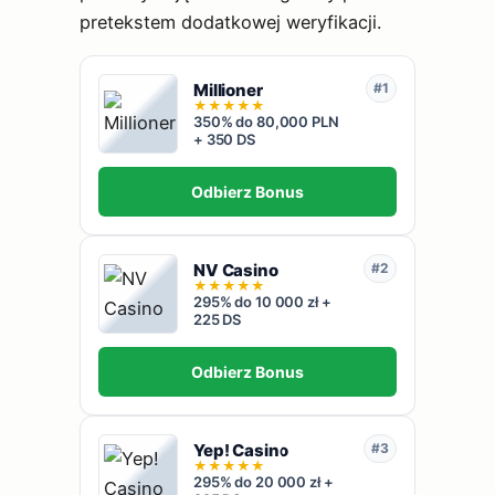
pretekstem dodatkowej weryfikacji.
Millioner
#1
★
★
★
★
★
350% do 80,000 PLN
+ 350 DS
Odbierz Bonus
NV Casino
#2
★
★
★
★
★
295% do 10 000 zł +
225 DS
Odbierz Bonus
Yep! Casino
#3
★
★
★
★
★
295% do 20 000 zł +