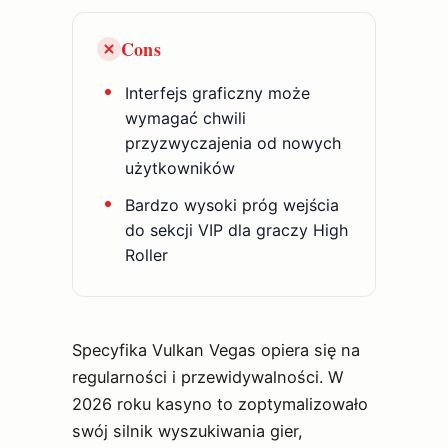
Cons
Interfejs graficzny może
wymagać chwili
przyzwyczajenia od nowych
użytkowników
Bardzo wysoki próg wejścia
do sekcji VIP dla graczy High
Roller
Specyfika Vulkan Vegas opiera się na
regularności i przewidywalności. W
2026 roku kasyno to zoptymalizowało
swój silnik wyszukiwania gier,