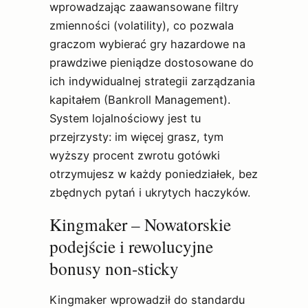
wprowadzając zaawansowane filtry
zmienności (volatility), co pozwala
graczom wybierać gry hazardowe na
prawdziwe pieniądze dostosowane do
ich indywidualnej strategii zarządzania
kapitałem (Bankroll Management).
System lojalnościowy jest tu
przejrzysty: im więcej grasz, tym
wyższy procent zwrotu gotówki
otrzymujesz w każdy poniedziałek, bez
zbędnych pytań i ukrytych haczyków.
Kingmaker – Nowatorskie
podejście i rewolucyjne
bonusy non-sticky
Kingmaker wprowadził do standardu