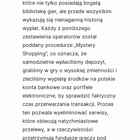
które nie tylko posiadają bogatą
bibliotekę gier, ale przede wszystkim
wykazują się nienaganną historią
wypłat. Każdy z poniższego
zestawienia operatorów został
poddany procedurze „Mystery
Shopping”, co oznacza, że
samodzielnie wpłaciliśmy depozyt,
graliśmy w gry o wysokiej zmienności i
zleciliśmy wypłatę środków na polskie
konta bankowe oraz portfele
elektroniczne, by sprawdzić faktyczny
czas przetwarzania transakcji. Proces
ten pozwala wyeliminować serwisy,
które obiecują natychmiastowe
przelewy, a w rzeczywistości
przetrzymują fundusze graczy pod