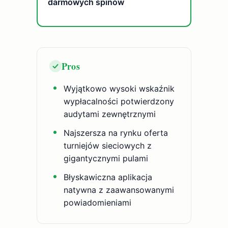
darmowych spinów
Pros
Wyjątkowo wysoki wskaźnik
wypłacalności potwierdzony
audytami zewnętrznymi
Najszersza na rynku oferta
turniejów sieciowych z
gigantycznymi pulami
Błyskawiczna aplikacja
natywna z zaawansowanymi
powiadomieniami