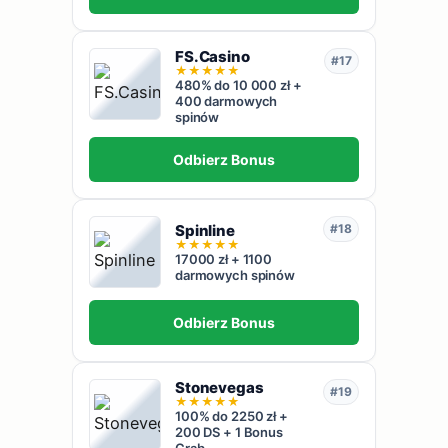
FS.Casino
#17
★
★
★
★
★
480% do 10 000 zł +
400 darmowych
spinów
Odbierz Bonus
Spinline
#18
★
★
★
★
★
17000 zł + 1100
darmowych spinów
Odbierz Bonus
Stonevegas
#19
★
★
★
★
★
100% do 2250 zł +
200 DS + 1 Bonus